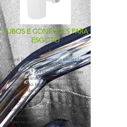
TUBOS E CONEXÕES PARA
ESGOTO
Você busca um sistema eficiente
para o esgoto sanitário da sua
residência? A Tigre oferece várias
linhas para garantir que a sua
construção tenha uma instalação
sanitária de qualidade e segura e,
o melhor, sem mau cheiro. Todos
os produtos são desenvolvidos
para promover estanqueidade,
resistência e durabilidade ao
sistema de esgoto predial da sua