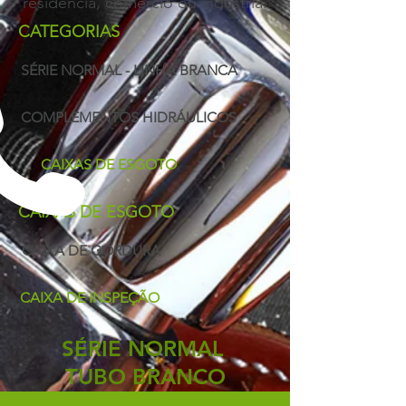
residência, comércio ou indústria.
CATEGORIAS
SÉRIE NORMAL - LINHA BRANCA
COMPLEMENTOS HIDRÁULICOS
CAIXAS DE ESGOTO
CAIXAS DE ESGOTO
CAIXA DE GORDURA
CAIXA DE INSPEÇÃO
SÉRIE NORMAL
TUBO BRANCO