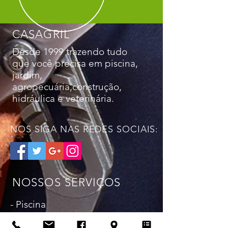
CASAGRIL
Desde 1999 trazendo tudo
que você precisa em piscina,
jardim,
agropecuária,construção,
hidráulica e veterinária.
NOS SIGA NAS REDES SOCIAIS:
NOSSOS SERVIÇOS
- Piscina
- Jardim