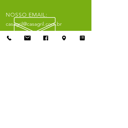
NOSSO EMAIL:
casagril@casagril.com.br
NOSSOS HORÁRIOS
Segunda a sexta das 08h30 às 18h.
Sábado das 07h30 às 13h.
CASAGRIL
Desde 1999 trazendo tudo
que você precisa em piscina,
jardim,