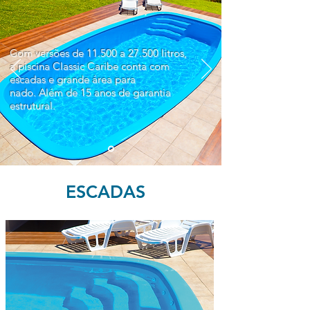
Com versões de 11.500 a 27.500 litros,
a piscina Classic Caribe conta com
escadas e
grande área para
nado.
Além de 15 anos de garantia
estrutural.
ESCADAS